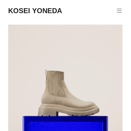
コ
KOSEI YONEDA
ン
テ
ン
ツ
へ
ス
キ
ッ
プ