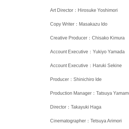
Art Director：Hirosuke Yoshimori
Copy Writer：Masakazu Ido
Creative Producer：Chisako Kimura
Account Executive：Yukiyo Yamada
Account Executive：Haruki Sekine
Producer：Shinichiro Ide
Production Manager：Tatsuya Yamam
Director：Takayuki Haga
Cinematographer：Tetsuya Arimori