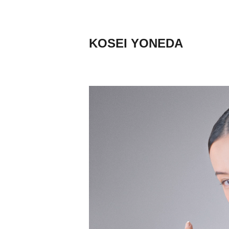
コ
ン
テ
KOSEI YONEDA
ン
ツ
へ
ス
キ
ッ
プ