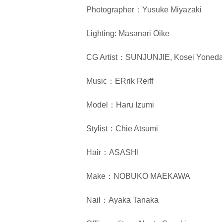
Photographer：Yusuke Miyazaki
Lighting: Masanari Oike
CG Artist：SUNJUNJIE, Kosei Yoneda, 
Music：ERrik Reiff
Model：Haru Izumi
Stylist：Chie Atsumi
Hair：ASASHI
Make：NOBUKO MAEKAWA
Nail：Ayaka Tanaka