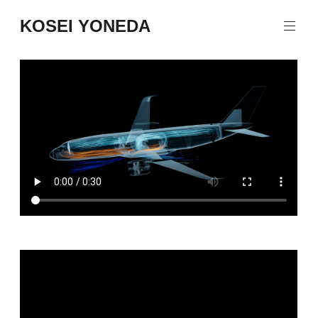
コ
KOSEI YONEDA
ン
テ
ン
ツ
へ
ス
キ
ッ
プ