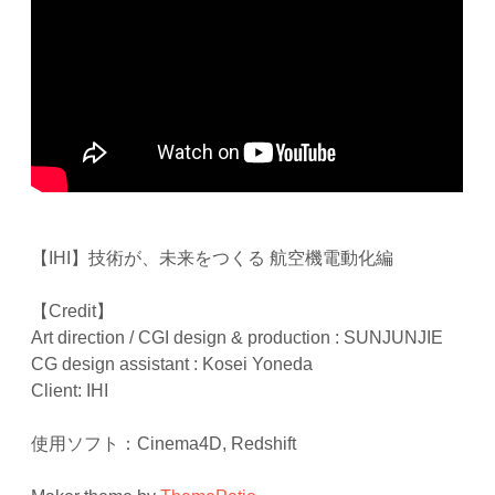
【IHI】技術が、未来をつくる 航空機電動化編
【Credit】
Art direction / CGI design & production : SUNJUNJIE
CG design assistant : Kosei Yoneda
Client: IHI
使用ソフト：Cinema4D, Redshift