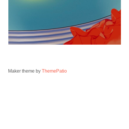
Maker theme by
ThemePatio