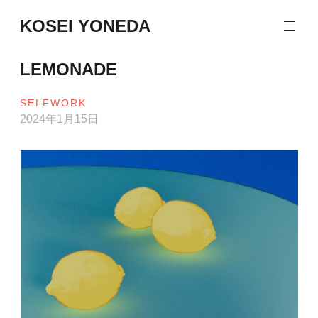
コ
KOSEI YONEDA
ン
テ
ン
LEMONADE
ツ
へ
SELFWORK
ス
2024年1月15日
キ
ッ
プ