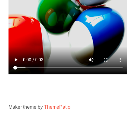
Maker theme by
ThemePatio