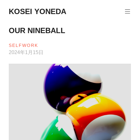
コ
KOSEI YONEDA
ン
テ
ン
OUR NINEBALL
ツ
へ
SELFWORK
ス
2024年1月15日
キ
ッ
プ